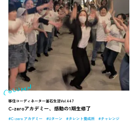
移住コーディネーター釜石生活Vol.447
C-zeroアカデミー、感動の1期生修了
C-zero アカデミー
Uターン
タレント養成所
チャレンジ