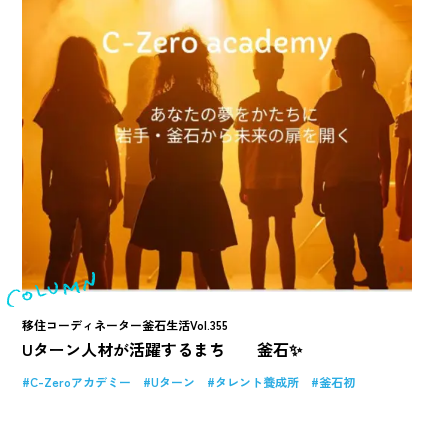
移住コーディネーター釜石生活Vol.355
Uターン人材が活躍するまち 釜石✨
C-Zeroアカデミー
Uターン
タレント養成所
釜石初