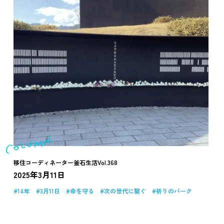
移住コーディネーター釜石生活Vol.368
2025年3月11日
14年
3月11日
命を守る
次の世代に繋ぐ
祈りのパーク