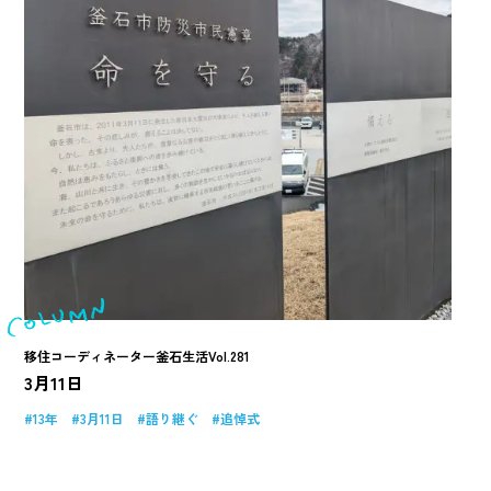
移住コーディネーター釜石生活Vol.281
3月11日
13年
3月11日
語り継ぐ
追悼式