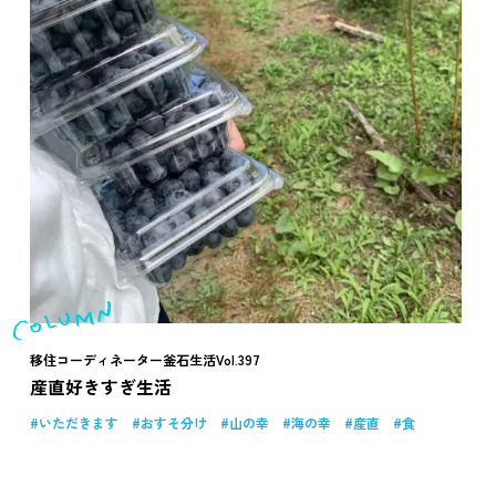
移住コーディネーター釜石生活Vol.397
産直好きすぎ生活
いただきます
おすそ分け
山の幸
海の幸
産直
食