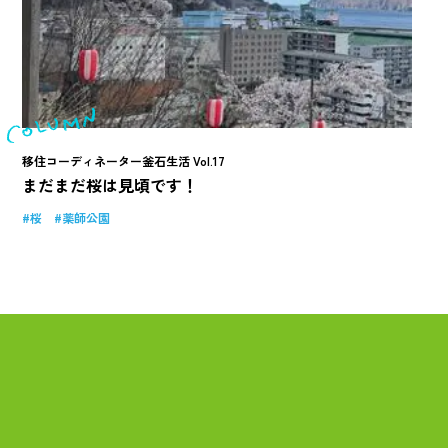
移住コーディネーター釜石生活 Vol.17
まだまだ桜は見頃です！
桜
薬師公園