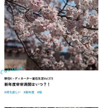
移住K－ディネーター釜石生活Vol.373
新年度🌸🌸満開はいつ？！
待ち遠しい
新年度
桜