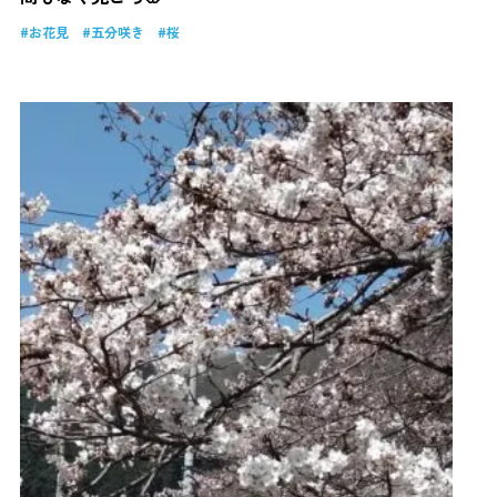
お花見
五分咲き
桜