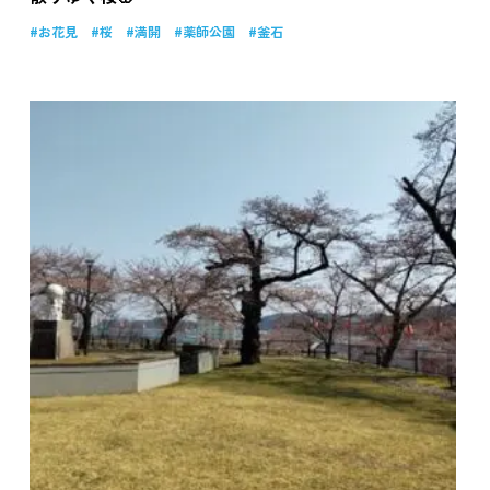
お花見
桜
満開
薬師公園
釜石