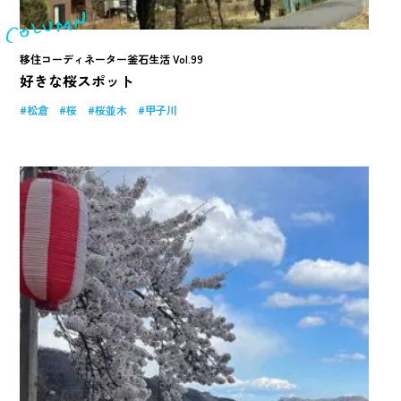
移住コーディネーター釜石生活 Vol.99
好きな桜スポット
松倉
桜
桜並木
甲子川