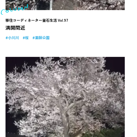
移住コーディネーター釜石生活 Vol.97
満開間近
小川川
桜
薬師公園