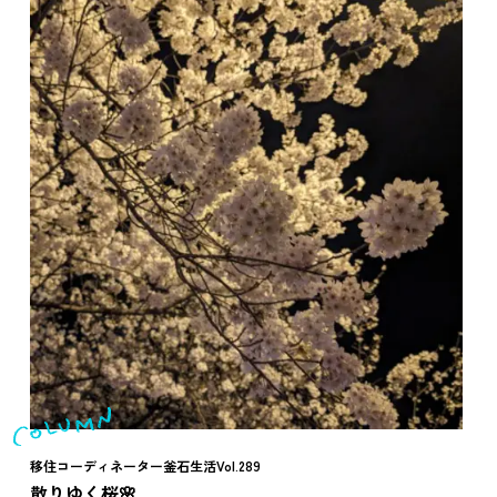
移住コーディネーター釜石生活Vol.289
散りゆく桜🌸