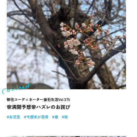
移住コーディネーター釜石生活Vol.375
🌸満開予想🌸ハズレのお詫び
お花見
今週末が見頃
春
桜