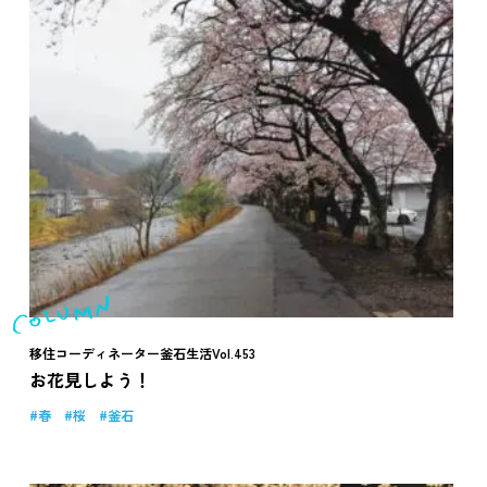
移住コーディネーター釜石生活Vol.453
お花見しよう！
春
桜
釜石