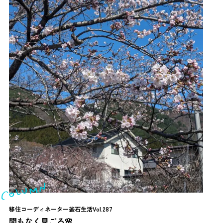
移住コーディネーター釜石生活Vol.287
間もなく見ごろ🌸