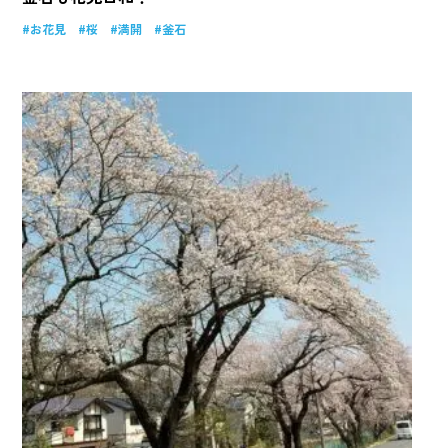
お花見
桜
満開
釜石