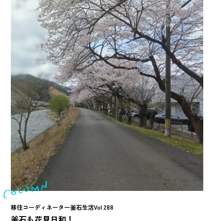
移住コーディネーター釜石生活Vol.288
釜石も花見日和！