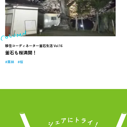
移住コーディネーター釜石生活 Vol.16
釜石も桜満開！
栗林
桜