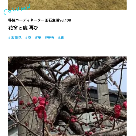
移住コーディネーター釜石生活Vol.198
花🌸と鹿 再び
お花見
春
桜
釜石
鹿