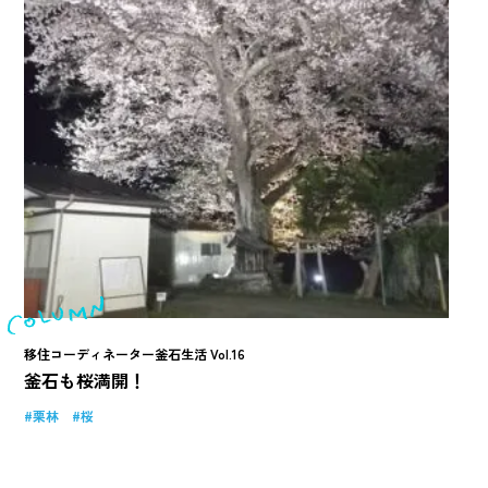
移住コーディネーター釜石生活 Vol.16
釜石も桜満開！
栗林
桜