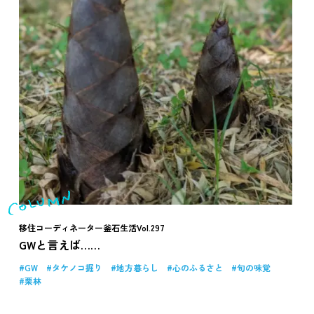
移住コーディネーター釜石生活Vol.297
GWと言えば……
GW
タケノコ掘り
地方暮らし
心のふるさと
旬の味覚
栗林