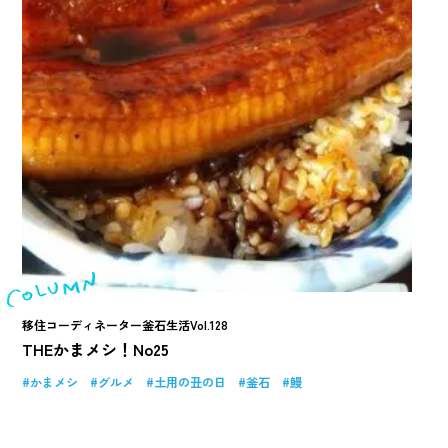
移住コーディネーター釜石生活Vol.128
THEかまメシ！No25
かまメシ
グルメ
土用の丑の日
釜石
鰻