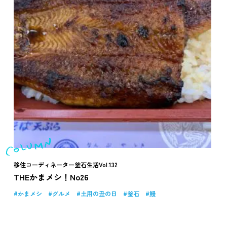
移住コーディネーター釜石生活Vol.132
THEかまメシ！No26
かまメシ
グルメ
土用の丑の日
釜石
鰻