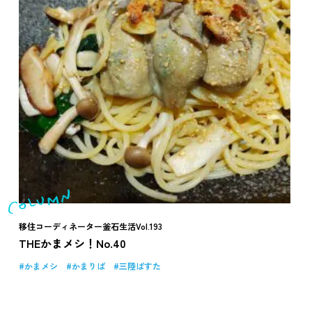
移住コーディネーター釜石生活Vol.193
THEかまメシ！No.40
かまメシ
かまりば
三陸ぱすた