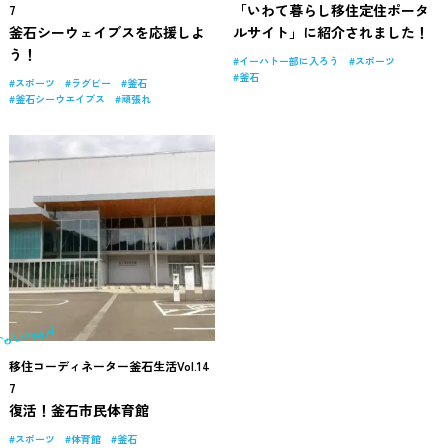
「いわて暮らし移住定住ポータ
7
釜石シーウェイブスを応援しよ
ルサイト」に紹介されました！
う！
イーハトー部に入ろう
スポーツ
釜石
スポーツ
ラグビー
釜石
釜石シーウエイブス
頑張れ
移住コーディネーター釜石生活Vol.14
7
復活！釜石市民体育館
スポーツ
体育館
釜石