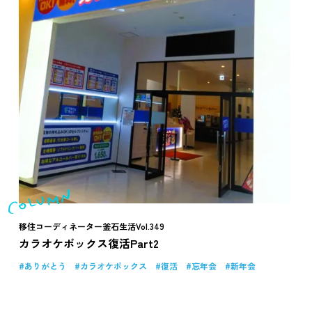
移住コーディネーター釜石生活Vol.349
カラオケボックス復活Part2
ありがとう
カラオケボックス
復活
忘年会
新年会