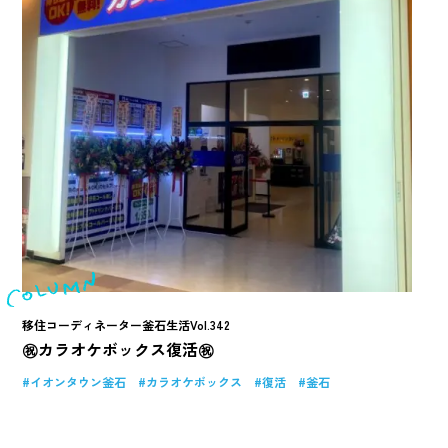
移住コーディネーター釜石生活Vol.342
㊗カラオケボックス復活㊗
イオンタウン釜石
カラオケボックス
復活
釜石