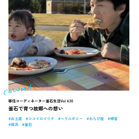
移住コーディネーター釜石生活Vol.430
釜石で育つ故郷への想い
お土産
ココイロイワテ
ヘラルボニー
わらび座
帰省
根浜
釜石