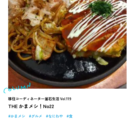
移住コーディネーター釜石生活 Vol.119
THE かまメシ！No22
かまメシ
グルメ
なにわや
食