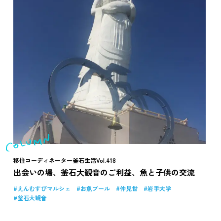
移住コーディネーター釜石生活Vol.418
出会いの場、釜石大観音のご利益、魚と子供の交流
えんむすびマルシェ
お魚プール
仲見世
岩手大学
釜石大観音