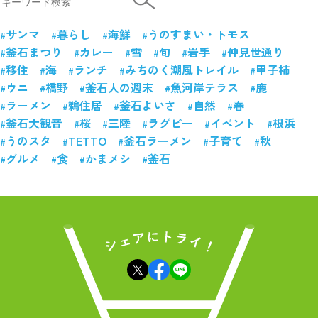
サンマ
暮らし
海鮮
うのすまい・トモス
釜石まつり
カレー
雪
旬
岩手
仲見世通り
移住
海
ランチ
みちのく潮風トレイル
甲子柿
ウニ
橋野
釜石人の週末
魚河岸テラス
鹿
ラーメン
鵜住居
釜石よいさ
自然
春
釜石大観音
桜
三陸
ラグビー
イベント
根浜
うのスタ
TETTO
釜石ラーメン
子育て
秋
グルメ
食
かまメシ
釜石