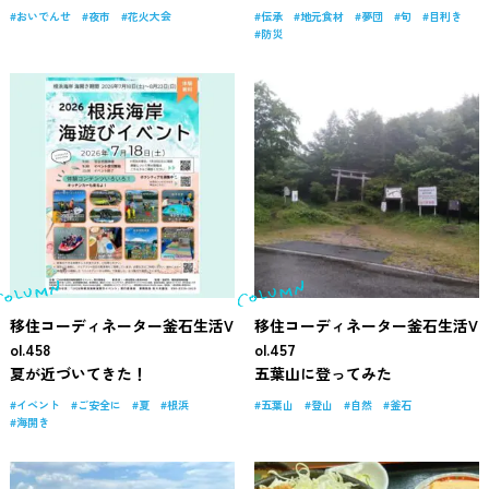
おいでんせ
夜市
花火大会
伝承
地元食材
夢団
旬
目利き
防災
移住コーディネーター釜石生活V
移住コーディネーター釜石生活V
ol.458
ol.457
夏が近づいてきた！
五葉山に登ってみた
イベント
ご安全に
夏
根浜
五葉山
登山
自然
釜石
海開き