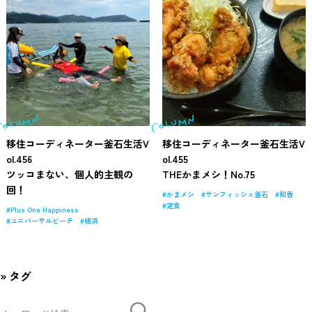
移住コーディネーター釜石生活V
移住コーディネーター釜石生活V
ol.456
ol.455
ツッコまない、個人的主観の
THEかまメシ！No.75
回！
かまメシ
サンフィッシュ釜石
和香
定食
Plus One Happiness
ユニバーサルビーチ
根浜
タグ