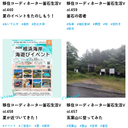
移住コーディネーター釜石生活V
移住コーディネーター釜石生活V
ol.460
ol.459
夏のイベントをたのしもう！
釜石の若者
おいでんせ
夜市
花火大会
伝承
地元食材
夢団
旬
目利き
防災
移住コーディネーター釜石生活V
移住コーディネーター釜石生活V
ol.458
ol.457
夏が近づいてきた！
五葉山に登ってみた
イベント
ご安全に
夏
根浜
五葉山
登山
自然
釜石