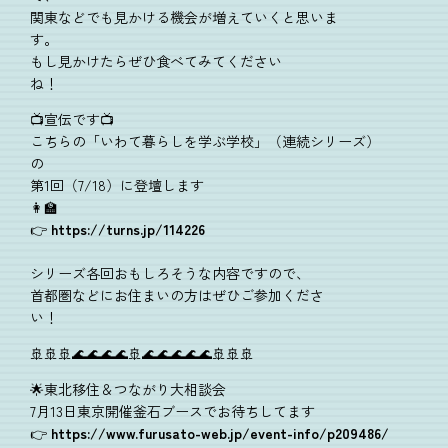
関東などでも見かける機会が増えていくと思いま
す。
もし見かけたらぜひ食べてみてください
ね！
📺宣伝です📺
こちらの「いわて暮らしを学ぶ学校」（連続シリーズ）
の
第1回（7/18）に登壇します
👩‍🏫
👉
https://turns.jp/114226
シリーズ各回おもしろそうな内容ですので、
首都圏などにお住まいの方はぜひご参加くださ
い！
🚢🚢🚢🌊🌊🌊🌊🚢🌊🌊🌊🌊🌊🚢🚢🚢
🌟東北移住＆つながり大相談会
7月13日東京開催釜石ブースでお待ちしてます
👉
https://www.furusato-web.jp/event-info/p209486/