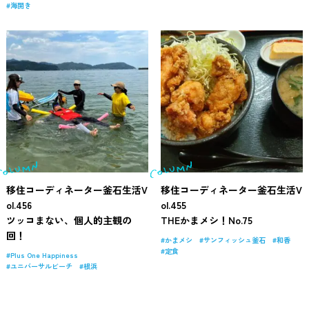
海開き
移住コーディネーター釜石生活V
移住コーディネーター釜石生活V
ol.456
ol.455
ツッコまない、個人的主観の
THEかまメシ！No.75
回！
かまメシ
サンフィッシュ釜石
和香
定食
Plus One Happiness
ユニバーサルビーチ
根浜