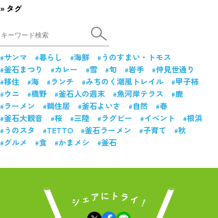
タグ
サンマ
暮らし
海鮮
うのすまい・トモス
釜石まつり
カレー
雪
旬
岩手
仲見世通り
移住
海
ランチ
みちのく潮風トレイル
甲子柿
ウニ
橋野
釜石人の週末
魚河岸テラス
鹿
ラーメン
鵜住居
釜石よいさ
自然
春
釜石大観音
桜
三陸
ラグビー
イベント
根浜
うのスタ
TETTO
釜石ラーメン
子育て
秋
グルメ
食
かまメシ
釜石