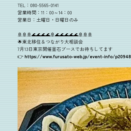
TEL：080-5565-0141
営業時間：11：00～14：00
営業日：土曜日・日曜日のみ
🚢🚢🚢🌊🌊🌊🌊🚢🌊🌊🌊🌊🌊🚢🚢🚢
🌟東北移住＆つながり大相談会
7月13日東京開催釜石ブースでお待ちしてます
👉
https://www.furusato-web.jp/event-info/p2094