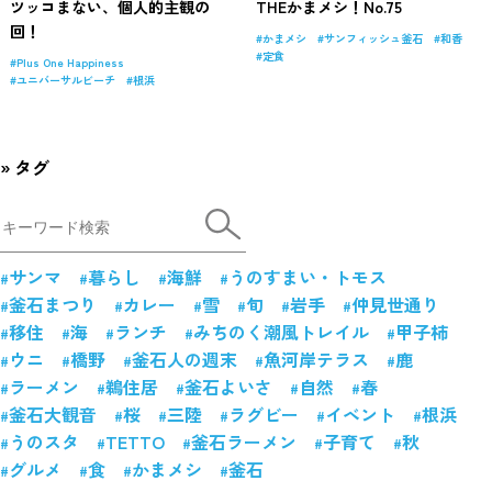
ツッコまない、個人的主観の
THEかまメシ！No.75
回！
かまメシ
サンフィッシュ釜石
和香
定食
Plus One Happiness
ユニバーサルビーチ
根浜
タグ
サンマ
暮らし
海鮮
うのすまい・トモス
釜石まつり
カレー
雪
旬
岩手
仲見世通り
移住
海
ランチ
みちのく潮風トレイル
甲子柿
ウニ
橋野
釜石人の週末
魚河岸テラス
鹿
ラーメン
鵜住居
釜石よいさ
自然
春
釜石大観音
桜
三陸
ラグビー
イベント
根浜
うのスタ
TETTO
釜石ラーメン
子育て
秋
グルメ
食
かまメシ
釜石