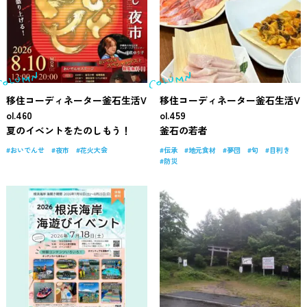
移住コーディネーター釜石生活V
移住コーディネーター釜石生活V
ol.460
ol.459
夏のイベントをたのしもう！
釜石の若者
おいでんせ
夜市
花火大会
伝承
地元食材
夢団
旬
目利き
防災