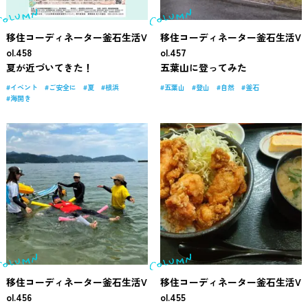
移住コーディネーター釜石生活V
移住コーディネーター釜石生活V
ol.458
ol.457
夏が近づいてきた！
五葉山に登ってみた
イベント
ご安全に
夏
根浜
五葉山
登山
自然
釜石
海開き
移住コーディネーター釜石生活V
移住コーディネーター釜石生活V
ol.456
ol.455