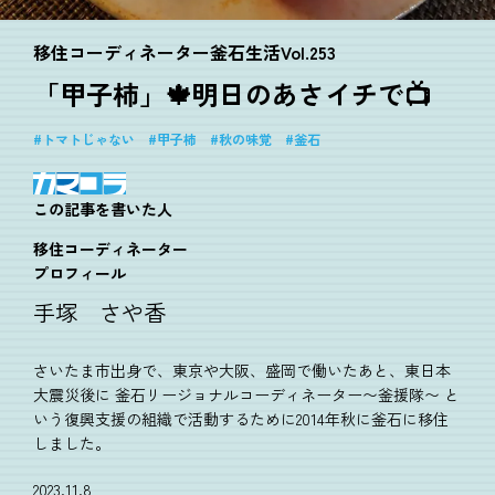
移住コーディネーター釜石生活Vol.253
「甲子柿」🍁明日のあさイチで📺
トマトじゃない
甲子柿
秋の味覚
釜石
この記事を書いた人
移住コーディネーター
プロフィール
手塚 さや香
さいたま市出身で、東京や大阪、盛岡で働いたあと、東日本
大震災後に 釜石リージョナルコーディネーター〜釜援隊〜 と
いう復興支援の組織で活動するために2014年秋に釜石に移住
しました。
2023.11.8