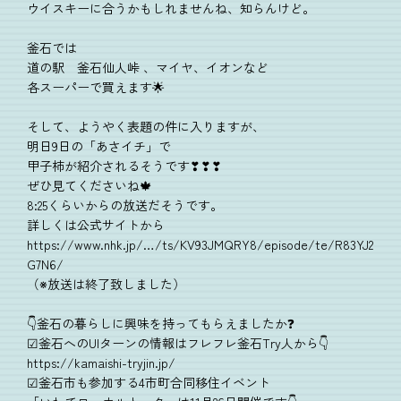
ウイスキーに合うかもしれませんね、知らんけど。
釜石では
道の駅 釜石仙人峠 、マイヤ、イオンなど
各スーパーで買えます🌟
そして、ようやく表題の件に入りますが、
明日9日の「あさイチ」で
甲子柿が紹介されるそうです❣❣❣
ぜひ見てくださいね🍁
8:25くらいからの放送だそうです。
詳しくは公式サイトから
https://www.nhk.jp/…/ts/KV93JMQRY8/episode/te/R83YJ2
G7N6/
（※放送は終了致しました）
👇釜石の暮らしに興味を持ってもらえましたか❓
☑釜石へのUIターンの情報はフレフレ釜石Try人から👇
https://kamaishi-tryjin.jp/
☑釜石市も参加する4市町合同移住イベント