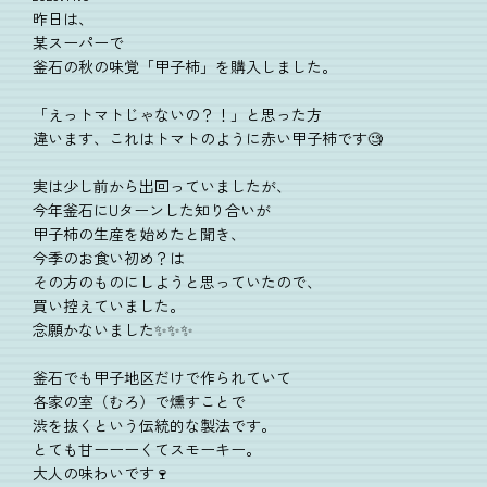
昨日は、
某スーパーで
釜石の秋の味覚「甲子柿」を購入しました。
「えっトマトじゃないの？！」と思った方
違います、これはトマトのように赤い甲子柿です🧐
実は少し前から出回っていましたが、
今年釜石にUターンした知り合いが
甲子柿の生産を始めたと聞き、
今季のお食い初め？は
その方のものにしようと思っていたので、
買い控えていました。
念願かないました✨✨✨
釜石でも甲子地区だけで作られていて
各家の室（むろ）で燻すことで
渋を抜くという伝統的な製法です。
とても甘ーーーくてスモーキー。
大人の味わいです🍷