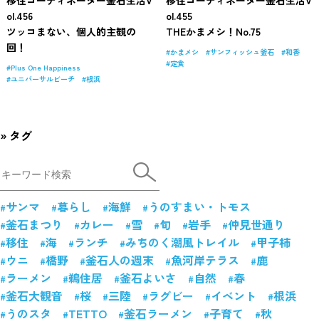
ol.456
ol.455
ツッコまない、個人的主観の
THEかまメシ！No.75
回！
かまメシ
サンフィッシュ釜石
和香
定食
Plus One Happiness
ユニバーサルビーチ
根浜
タグ
サンマ
暮らし
海鮮
うのすまい・トモス
釜石まつり
カレー
雪
旬
岩手
仲見世通り
移住
海
ランチ
みちのく潮風トレイル
甲子柿
ウニ
橋野
釜石人の週末
魚河岸テラス
鹿
ラーメン
鵜住居
釜石よいさ
自然
春
釜石大観音
桜
三陸
ラグビー
イベント
根浜
うのスタ
TETTO
釜石ラーメン
子育て
秋