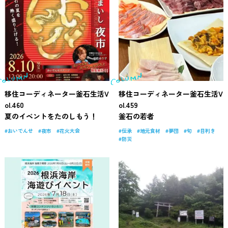
移住コーディネーター釜石生活V
移住コーディネーター釜石生活V
ol.460
ol.459
夏のイベントをたのしもう！
釜石の若者
おいでんせ
夜市
花火大会
伝承
地元食材
夢団
旬
目利き
防災