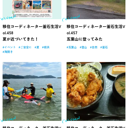
移住コーディネーター釜石生活V
移住コーディネーター釜石生活V
ol.458
ol.457
夏が近づいてきた！
五葉山に登ってみた
イベント
ご安全に
夏
根浜
五葉山
登山
自然
釜石
海開き
移住コーディネーター釜石生活V
移住コーディネーター釜石生活V