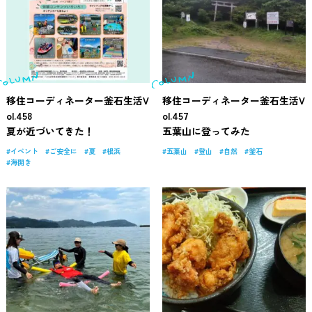
移住コーディネーター釜石生活V
移住コーディネーター釜石生活V
ol.458
ol.457
夏が近づいてきた！
五葉山に登ってみた
イベント
ご安全に
夏
根浜
五葉山
登山
自然
釜石
海開き