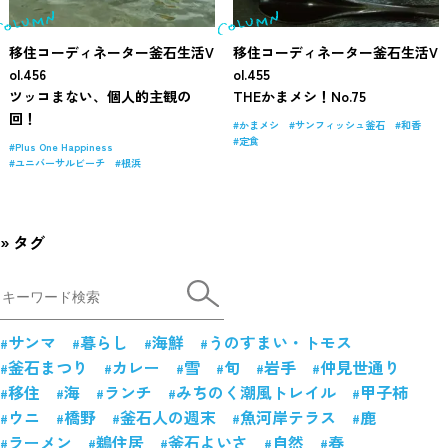
移住コーディネーター釜石生活V
移住コーディネーター釜石生活V
ol.456
ol.455
ツッコまない、個人的主観の
THEかまメシ！No.75
回！
かまメシ
サンフィッシュ釜石
和香
定食
Plus One Happiness
ユニバーサルビーチ
根浜
タグ
サンマ
暮らし
海鮮
うのすまい・トモス
釜石まつり
カレー
雪
旬
岩手
仲見世通り
移住
海
ランチ
みちのく潮風トレイル
甲子柿
ウニ
橋野
釜石人の週末
魚河岸テラス
鹿
ラーメン
鵜住居
釜石よいさ
自然
春