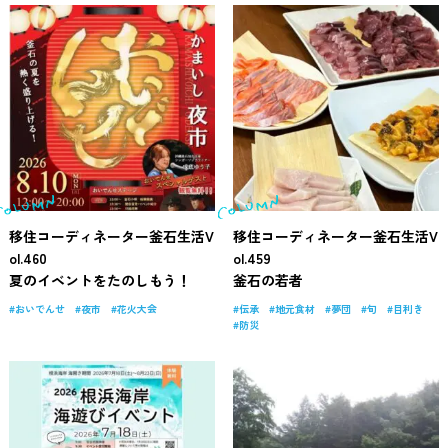
移住コーディネーター釜石生活V
移住コーディネーター釜石生活V
ol.460
ol.459
夏のイベントをたのしもう！
釜石の若者
おいでんせ
夜市
花火大会
伝承
地元食材
夢団
旬
目利き
防災