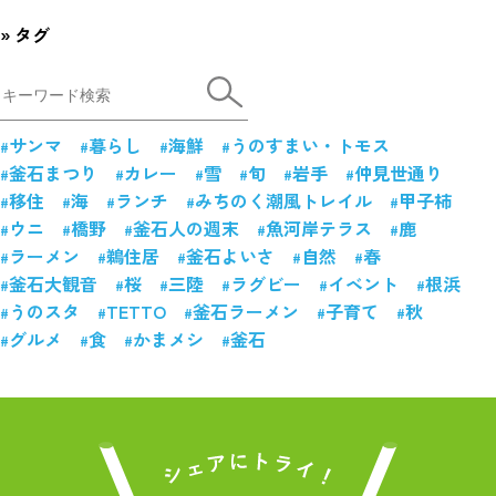
タグ
サンマ
暮らし
海鮮
うのすまい・トモス
釜石まつり
カレー
雪
旬
岩手
仲見世通り
移住
海
ランチ
みちのく潮風トレイル
甲子柿
ウニ
橋野
釜石人の週末
魚河岸テラス
鹿
ラーメン
鵜住居
釜石よいさ
自然
春
釜石大観音
桜
三陸
ラグビー
イベント
根浜
うのスタ
TETTO
釜石ラーメン
子育て
秋
グルメ
食
かまメシ
釜石