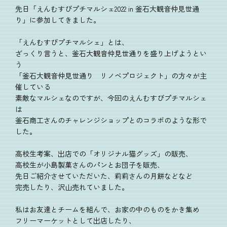
先日「えんむすびプチマルシェ2022 in 釜石大観音仲見世通
り」に参加してきました。
「えんむすびプチマルシェ」とは、
ざっくり言うと、釜石大観音仲見世通りを盛り上げようとい
う
「釜石大観音仲見世通り リノベプロジェクト」の方々が主
催している
素敵なマルシェなのですが、今回のえんむすびプチマルシェ
は
釜石商工さんのチャレンジショップとのコラボのような形で
した。
高校生考案、出店での「オリジナル猫グッズ」の販売、
高校生が小島製菓さんのパンとお団子を販売、
先日ご紹介させていただいた、莉莉さんの月餅などなど
完売したり、沢山売れていました。
私はお友達とチームを組んで、お家の中のものをかき集め
フリーマーケットとして出店したり、