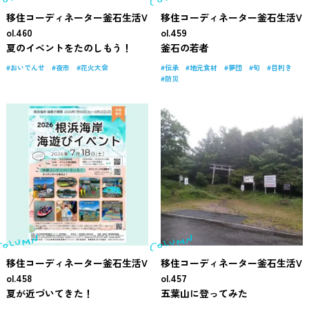
移住コーディネーター釜石生活V
移住コーディネーター釜石生活V
ol.460
ol.459
夏のイベントをたのしもう！
釜石の若者
おいでんせ
夜市
花火大会
伝承
地元食材
夢団
旬
目利き
防災
移住コーディネーター釜石生活V
移住コーディネーター釜石生活V
ol.458
ol.457
夏が近づいてきた！
五葉山に登ってみた