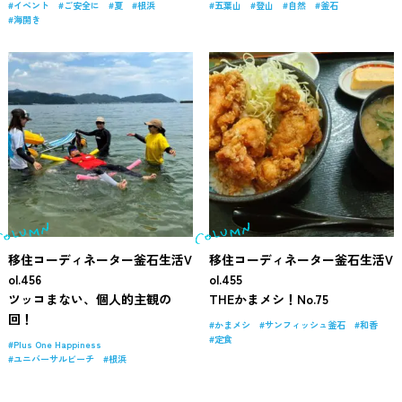
イベント
ご安全に
夏
根浜
五葉山
登山
自然
釜石
海開き
移住コーディネーター釜石生活V
移住コーディネーター釜石生活V
ol.456
ol.455
ツッコまない、個人的主観の
THEかまメシ！No.75
回！
かまメシ
サンフィッシュ釜石
和香
定食
Plus One Happiness
ユニバーサルビーチ
根浜