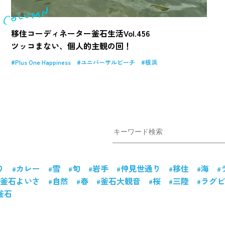
移住コーディネーター釜石生活Vol.456
ツッコまない、個人的主観の回！
Plus One Happiness
ユニバーサルビーチ
根浜
り
カレー
雪
旬
岩手
仲見世通り
移住
海
釜石よいさ
自然
春
釜石大観音
桜
三陸
ラグビ
釜石