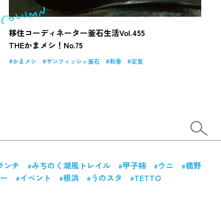
移住コーディネーター釜石生活Vol.455
THEかまメシ！No.75
かまメシ
サンフィッシュ釜石
和香
定食
ランチ
みちのく潮風トレイル
甲子柿
ウニ
橋野
ー
イベント
根浜
うのスタ
TETTO