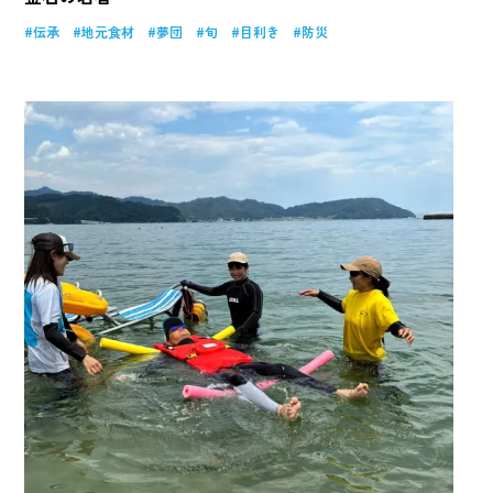
伝承
地元食材
夢団
旬
目利き
防災