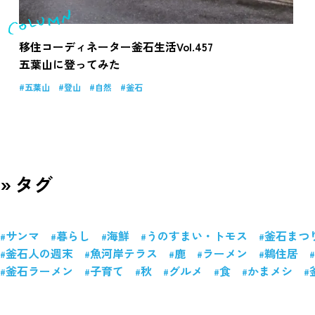
移住コーディネーター釜石生活Vol.457
五葉山に登ってみた
五葉山
登山
自然
釜石
タグ
サンマ
暮らし
海鮮
うのすまい・トモス
釜石まつ
釜石人の週末
魚河岸テラス
鹿
ラーメン
鵜住居
釜石ラーメン
子育て
秋
グルメ
食
かまメシ